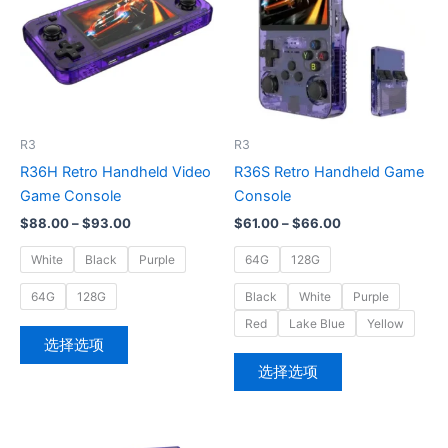
$88.00
$61.00
有
有
至
至
多
多
$93.00
$66.00
种
种
变
变
体。
体。
可
可
R3
R3
在
在
R36H Retro Handheld Video
R36S Retro Handheld Game
产
产
Game Console
Console
品
品
$
88.00
–
$
93.00
$
61.00
–
$
66.00
页
页
面
面
White
Black
Purple
64G
128G
上
上
64G
128G
Black
White
Purple
选
选
Red
Lake Blue
Yellow
择
择
选择选项
这
这
选择选项
些
些
选
选
项
项
原
当
本