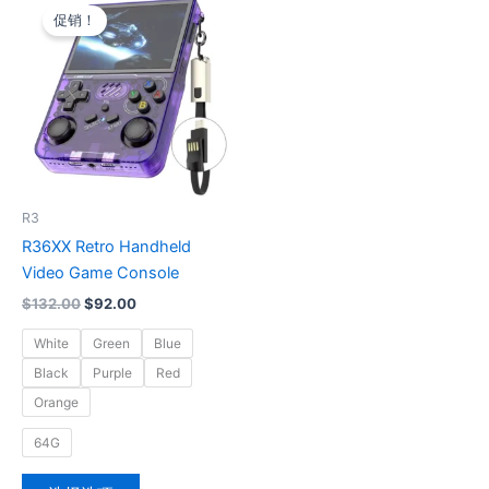
价
前
促销！
产
为：
价
$132.00。
格
品
为：
有
$92.00。
多
种
变
体。
可
R3
在
R36XX Retro Handheld
产
Video Game Console
品
$
132.00
$
92.00
页
面
White
Green
Blue
上
Black
Purple
Red
选
Orange
择
这
64G
些