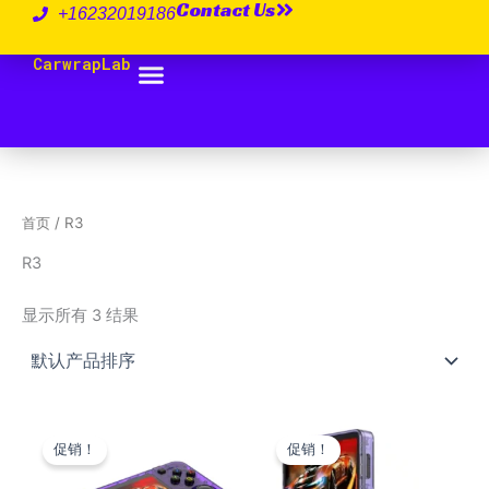
Contact Us
跳
+16232019186
至
CarwrapLab
内
容
首页
/ R3
R3
显示所有 3 结果
价
价
本
本
格
格
促销！
促销！
产
产
范
范
品
围：
围：
品